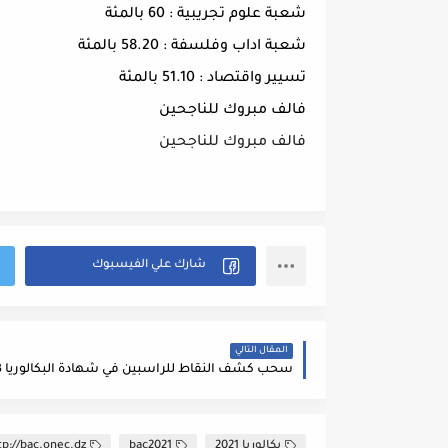
شعبة علوم تجريبية : 60 بالمئة
شعبة اداب وفلسفة : 58.20 بالمئة
تسيير واقتصاد : 51.10 بالمئة
فالف مبروك للناجحين
فالف مبروك للناجحين
المقال التالي
سحب كشف النقاط للراسبين في شهادة البكالوريا 2023
بكالوريا 2021
bac2021
tp://bac.onec.dz/