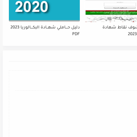
ف نقاط شهادة
دليل حـــاملي شهــادة البكـــالوريا 2023
PDF