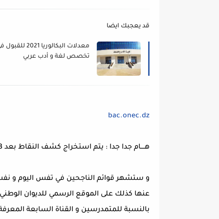
قد يعجبك ايضا
معدلات البكالوريا 2021 للقبو
تخصص لغة و أدب عربي
bac.onec.dz
هــــام جدا جدا : يتم استخراج كشف النقاط بعد 3 ايام من اعلان النتائج .
و ستشهر قوائم الناجحين في تفس اليوم و نف
بالنسبة للمتمدرسين و القناة السابعة المعرفة