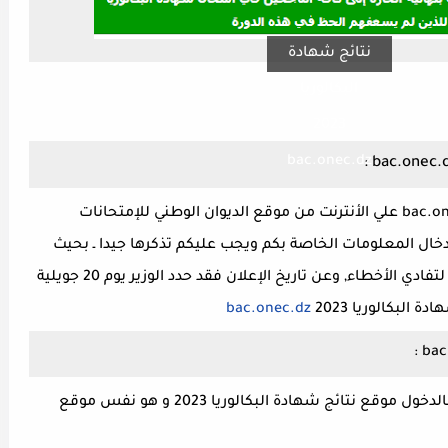
نتائج شهادة
البكالوريا
2023
bac.onec.dz
سوف تعلن نتائج شهادة البكالوريا 2023 bac.onec.dz علي الأنترنت من موقع الديوان الوطني للإمتحانات
دخال المعلومات الخاصة بكم ويجب عليكم تذكرها جيدا ـ بحيث
يجب ان تكون معلوماتكم مكتوبة بشكل صحيح لتفادي الأخطاء, وعن تاريخ الإعلان فقد حدد الوزير يوم 20 جويلية
bac.onec.dz
يقوم المترشحون الراغبون في معرفة معدلهم بالدخول موقع نتائج شهادة البكالوريا 2023 و هو نفس موقع