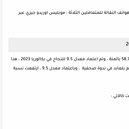
واتف النقالة للمتعاملين الثلاثة : موبليس اوريدو جيزي عبر
بلغت نسبة النجاح في شهادة البكالوريا دورة 58.75 بالمئة ، وتم اعتماد معدل 9.5 للنجاح في بكالوريا 2023 ، هذا
ما اعلن عنه اليوم وزير التربية الوطنية عبد الحكيم بلعابد في ندوة صحفية ، وباعتماد معدل 9.5 ، ارتفعت نسبة
كالآتي :