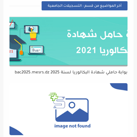
أخر المواضيع من قسم : التسجيلات الجامعية
بوابة حاملي شهادة البكالوريا لسنة 2025 bac2025.mesrs.dz