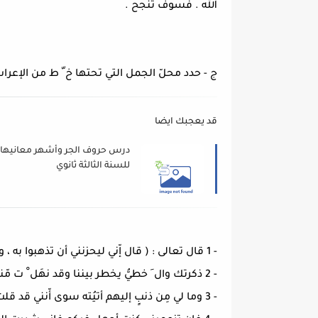
الله . فسوف تنجح .
ج - حدد محلّ الجمل التي تحتها خ ّ ط من الإعراب ف
قد يعجبك ايضا
درس حروف الجر وأشهر معانيها
للسنة الثالثة ثانوي
- 1 قال تعالى : ( قال إّني ليحزنني أن تذهبوا به ، وأخاف أن يأكله الذئب وانتم عنه غافلون . ) سورة يوسف الآية 13
- 2 ذكرتك وال َ خطيُّ يخطر بيننا وقد نهَل ْ ت مّنا المثّقف ُ ة السُّمر
- 3 وما لي مِن ذنبٍ إليهم أتيُته سوى أّنني قد قلت : يا سرحة اسَلمِي