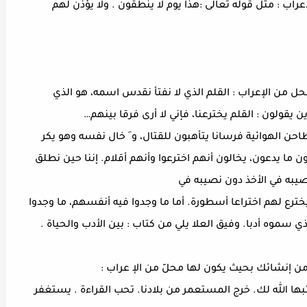
عراب : مثل قوله تعالى :هذا يوم لا ينطقون . ولا يؤذن لهم
محل من الإعراب : القلم الذي لا نفتأ نقدس اسمه، هو الذي
 يقولون : القلم يخترعنا، فإني لا أرى فرقا بينهم…
حن الهوائية فرسانا يتأهبون للقتال، و َ خال نفسه وهو يكر
ن ما يدعون، يخالون أنهم اخترعوا وأنهم أقلام. إننا حين نطلق
نصيبه في الأخذ دون نصيبه في
ترع لهم اختراعا أسطورة. أما ما وجدوا فيه أنفسهم، ما وجدوا
 سموه أدبا. وفيق العلا يلي من كتاب : بين الأدب والحياة .
ن إنشائك بحيث يكون لها محلّ من الإ عراب :
ا الله لك. خرج المستعمر من بلادنا. تحب القراءة . يستغفر