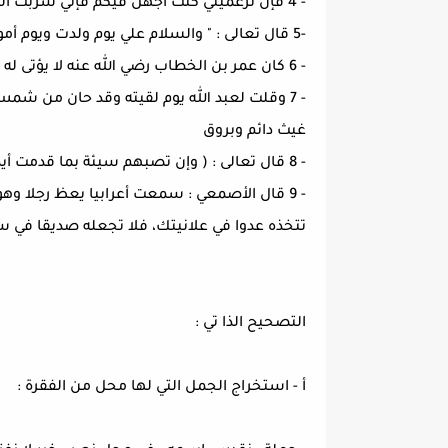
- 4 فإن تزعميني كنت أجهل فيكم فإني شربت الحلم بعدك بالجهل
-5 قال تعالى : " والسلام علي يوم ولدت ويوم أموت ويوم أُبعث حيا ".سورة مريم
- 6 كان عمر بن الخطاب رضي الله عنه لا يؤتى له برجل شبب بامرأة أو هجا أحدا إ ّ لا عاقبه .
- 7 وقلت لعبد الله يوم لقيته وقد حان من ش
غيث دائم وبروق
- 8 قال تعالى : ( وإن تصبهم سيئة بما قدمت أيديهم إذا هم يقنطون) سورة الروم الآية 36
- 9 قال الأصمعي : سمعت أعرابيا يعظ رجلا وه
تتخذه عدوا في علانيتك، فلا تجعله صديقا في س
التصحيح الذا تي :
أ - استخراج الجمل التي لها محل من الفقرة :