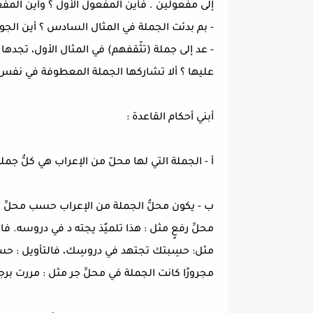
إلى مفعولين . فأين المفعول الأول ؟ وأين المفعو
- بم بدئت الجملة في المثال السادس ؟ أين الجو
- عد إلى جملة (تثّقفهم) في المثال الأول، ت
عليها ؟ ألا تشاركها الجملة المعطوفة في نفس 
أبني أحكام القاعدة :
أ - الجملة التي لها محلّ من الإعراب هي كلُّ جم
ب - يكون محلُّ الجملة من الإعراب حسب محلِّ الم
محلِّ رفعٍ مثل : هذا تلميٌذ يجته د في دروسه. ف
مثل: حسِبتك تجتهد في دروسِك، فالتأويل : حس
مجرورًا كانت الجملة في محلِّ جر مثل : مررت برجل