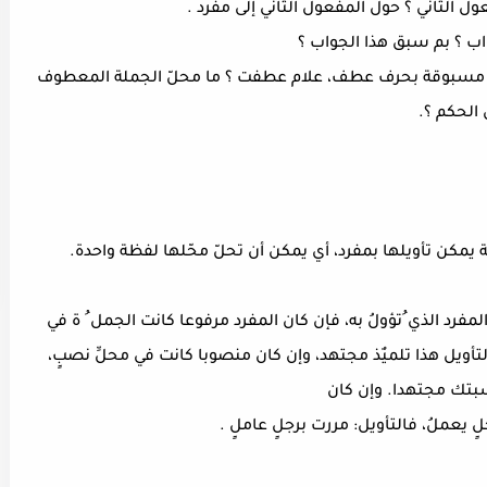
ل الثاني ؟ حول المفعول الثاني إلى مفرد .
اب ؟ بم سبق هذا الجواب ؟
جدها مسبوقة بحرف عطف، علام عطفت ؟ ما محلّ الجملة المعطوف
الحكم ؟.
لة يمكن تأويلها بمفرد، أي يمكن أن تحلّ محّلها لفظة واحدة.
فرد الذي ُتؤولُ به، فإن كان المفرد مرفوعا كانت الجمل ُ ة في
التأويل هذا تلميٌذ مجتهد، وإن كان منصوبا كانت في محلِّ نصبٍ،
بتك مجتهدا. وإن كان
ٍ يعملُ، فالتأويل: مررت برجلٍ عاملٍ .