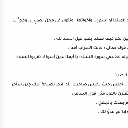
د المبتدأ أو اسم إنَّ وأخواتها ، وتكون في محلّ نصبٍ إن وقع ْ ت
وله تعالىفي سورة النساء: يا أيها الذين آمنوا لا تقربوا الصلاة
م بعدك بالجهلِ .
ذا هو عدوٌّ لك .