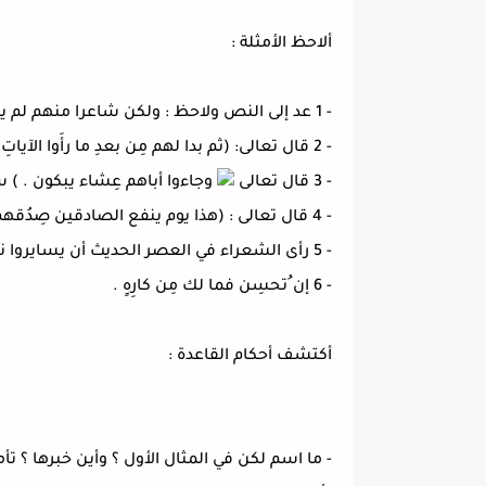
ألاحظ الأمثلة :
- 1 عد إلى النص ولاحظ : ولكن شاعرا منهم لم يعمد إلى صنعِ قصيدةٍ تعلّم الناس، وتثّقُفهم.
- 2 قال تعالى: (ثم بدا لهم مِن بعدِ ما رأَوا الآياتِ ليسجننَّه حّتى حينٍ) سورة يوسف الآية 35
- 3 قال تعالى
وجاءوا أباهم عِشاء يبكون . ) س
- 4 قال تعالى : (هذا يوم ينفع الصادقين صِدُقهم .)سورة المائدة 119
- 5 رأى الشعراء في العصر الحديث أن يسايروا نزعاتِ العصرِ .
- 6 إن ُتحسِن فما لك مِن كارِهٍ .
أكتشف أحكام القاعدة :
- ما اسم لكن في المثال الأول ؟ وأين خبرها ؟ ت