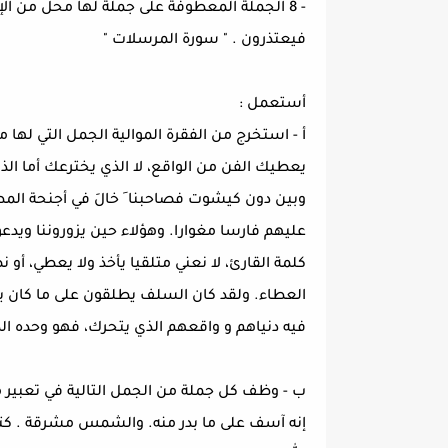
- 8 الجملة المعطوفة على جملة لها محل من الإ
فيعتذرون . " سورة المرسلات "
أستعمل :
أ - استخرج من الفقرة الموالية الجمل التي لها 
يعطيك الفن من الواقع، لا الذي يخترعك أما الذين
وبين دون كيشوت فصاحبنا َ خالَ في أجنحة المطا
عليهم فارسا مغوارا. وهؤلاء حين يزوروننا ويدعو
كلمة القارئ، لا نعني متلقيا يأخذ ولا يعطي، أو 
العطاء. ولقد كان السلف يطلقون على ما كان يخ
فيه دنياهم و واقعهم الذي يتحرك، فهو وحده الذي
ب - وظف كل جملة من الجمل التالية في تعبير م
إنه آسف على ما بدر منه. والشمس مشرقة . كتبه