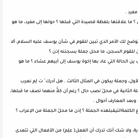
مفرد .
؟ ما علاقتها بلفظة قصيدة التي قبلها ؟ حولها إلى مفرد، ما هو
ا توضح لك الأمر الذي تبين للقوم في شأن يوسف عليه السلام، ألا
ين للقوم السجن، ما محل جملة يسجننه إذن ؟
ب ين الحالة التي عاد بها إخوة يوسف إلى أبيهم عشاء ؟ ما هو
أول، وجملة يبكون في المثال الثالث . هل أدرك َ ت لِم نعرب
ة الثانية في محلّ نصب حال ؟ رغم أن كلاََّ منهما تصف ما قبلها،
وبعد المعارف أحوال .
ع الكلمةالتيقبلهذه الجملة ؟ إذن ما محلّ الجملة من الإعراب ؟
، ولا شك أنك تدرك أن الفعل( علِم) من الأفعال التي تتعدى