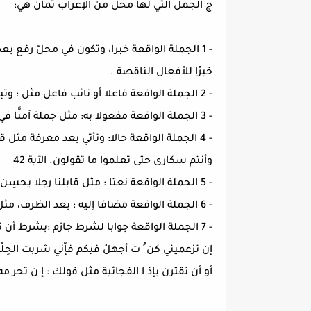
ج الجمل التي لها محل من الإعراب ثمان هي:
- 1 الجملة الواقعة خبرا، وتكون في محلّ رفع بع
خبرًا للأفعال الناقصة .
- 2 الجملة الواقعة فاعلا أو نائب فاعل مثل : وتبين لكم كيف فعلنا بهم، قيل الحمد لله .
- 3 الجملة الواقعة مفعولا به: مثل جملة آمنَّا في قوله تعالى : قالتِ الأعراب آمنَّا .
- 4 الجملة الواقعة حالا: وتأتي بعد معرفة مثل ق
وأنتم سكارى حتى تعلموا ما تقولون. الآية 42
- 5 الجملة الواقعة نعتا : مثل قابلنا رجلا يحسِن الحديث .
- 6 الجملة الواقعة مضافا إليه : بعد الظرف، مثل : اجلس حيث يجلس صاحبك . أو: اذكر نصيحة أبيك حِين ساَفر
- 7 الجملة الواقعة جوابا لشرط جازم :بشرط أن تقترن بالفاء مثل قول الشاعر :
إن تزعميني كن ُ ت أجهلُ فيكم فإّني شربت الحِلْ
أو أن تقترن بإذ ا الفجائية مثل قولك : إ ن تحر مه إ