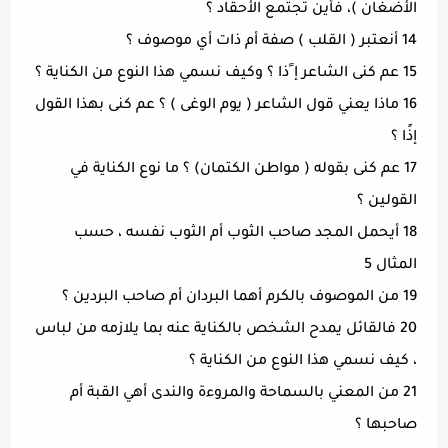
الأضغان )، فأين تجتمع الأحقاد ؟
14 أنعتبر ( القلب ) صفة أم ذات أي موصوف ؟
15 عم كنى الشاعر إ ًذا ؟ وكيف نسمي هذا النوع من الكناية ؟
16 ماذا يعني قول الشاعر ( يوم الوغى ) ؟ عم كنى بهذا القول
إذًا ؟
17 عم كنى بقوله ( مواطن الكتمان) ؟ ما نوع الكناية في
القولين ؟
18 أيحمل المجد صاحب الثوب أم الثوب نفسه ، حسب
المثال 5
19 من الموصوف بالكرم أهما البردان أم صاحب البردين ؟
20 فالقائل يمدح الشخص بالكناية عنه بما يلازمه من لباس
، كيف نسمي هذا النوع من الكناية ؟
21 من المعني بالسماحة والمروءة والندى أهي القبة أم
صاحبها ؟