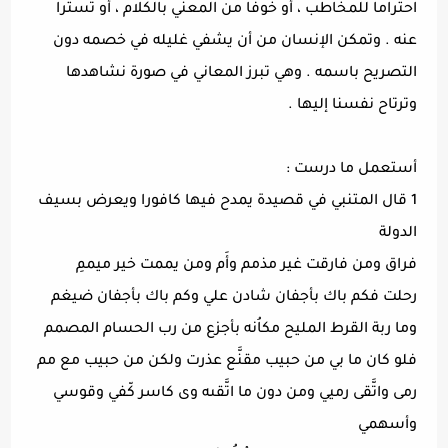
احتراما للمخاطب ، أو خوفا من المعني بالكلام ، أو تسترا
عنه . وتمكن الإنسان من أن يشفي غليله في خصمه دون
التصريح باسمه . وهي تبرز المعاني في صورة نشاهدها
وترتاح نفسنا إليها .
أستعمل ما درست :
1 قال المتنبي في قصيدة يمدح فيها كافورا ويعرض بسيف
الدولة
فراق ومن فارقت غير مذمم وأَم ومن يممت خير ميممِ
رحلت فكم باك بأجفان شادن علي وكم باك بأجفان ضيغم
وما ربة القرط المليح مكاُنه بأجزع من رب الحسام المصمم
فلو كان ما بي من حبيب مقنَّع عذرت ولكن من حبيب مع مم
رمى واتَّقى رميي ومن دون ما اتَّقىه وى كاسر كّفي وقوسي
وأسهمي