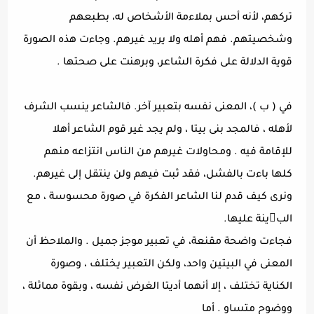
تركهم، لأنه أحس بملاءمة الأشخاص له، بطبعهم
وشخصيتهم. فهم أهله ولا يريد غيرهم. وجاءت هذه الصورة
قوية الدلالة على فكرة الشاعر، وبرهنت على صحتها .
في ( ب )، المعنى نفسه بتعبير آخر. فالشاعر ينسب الشرف
لأهله ، فالمجد بنى بيتا ، ولم يجد غير قوم الشاعر أهلا
للإقامة فيه . ومحاولات غيرهم من الناس انتزاعه منهم
كلها باءت بالفشل، فقد ثبت فيهم ولن ينتقل إلى غيرهم.
ونرى كيف قدم لنا الشاعر الفكرة في صورة محسوسة ، مع
البينة عليها.
فجاءت واضحة مقنعة، في تعبير موجز جميل . والملاحظ أن
المعنى في البيتين واحد، ولكن التعبير يختلف ، وصورة
الكناية تختلف ، إلا أنهما أديتا الغرض نفسه ، وبقوة مماثلة ،
ووضوح متساو . أما