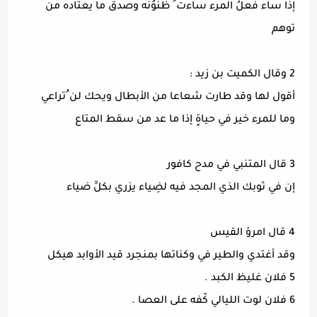
إذا ساء فعلُ المرء ساءت ُ ظُنوُنه وصدق ما يعتاده من
توهم
2 وقال الكميت بن زيد :
أقول لها وقد طارت شعاعا من الأبطال ويحك لن ُتراعي
وما للمرء خير في حياةٍ إذا ما عد من سقط المتاع
3 قال المتنبي في مدح كافور
إن في ثوبك الذي المجد فيه لضِياء يزري بكلِّ ضياء
4 قال امرؤ القيس
وقد أغتدي والطير في وكناتها بمنجرد قيد الأوابد هيكل
5 فلان غليظ الكبد .
6 فلان لوت الليالي كّفه على العصا .