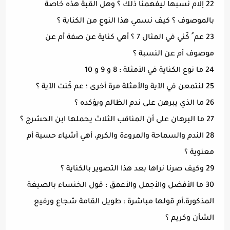
22 إلام نسبها ليفهمنا ذلك ؟ وهل القبة هذه خاصة
بالموصوف ؟ كيف نسمي هذا النوع من الكناية ؟
23 عم ُ كّني في المثال 7 ؟ أهي كناية عن صفة أم عن
موصوف أم عن النسبة ؟
24 ما نوع الكناية في الأمثلة : 8 و 9 و 10
25 لنتمعن في الآية والأمثلة مرة أخرى ؛ عم كّنت الآية ؟
26 ما الذي يبرهن على ندم الظالم ويؤكده ؟
27 ما البرهان على أن المناقب الثلاث يحملها ابن الحشرج ؟
28 الندم والسماحة والمروءة والكرم، أهي أشياء حسية أم
معنوية ؟
29 وكيف صرنا نراها بعد هذا التصوير بالكناية ؟
30 ما الأفضل والأجمل والأعمق ؛ قول الخنساء بالصيغة
المذكورة،أم قولها مباشرة : طويل القامة شجاع ورفيع
الشأن وكريم ؟