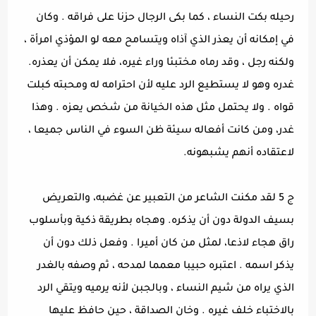
رحيله بكت النساء ، كما بكى الرجال حزنا على فراقه . وكان
في إمكانه أن يعذر الذي آذاه ويتسامح معه لو المؤذي امرأة ،
ولكنه رجل ، وقد رماه مختبئا وراء غيره، فلا يمكن أن يعذره.
غدره وهو لا يستطيع الرد عليه لأن احترامه له ومحبته كبلت
قواه . ولا يحتمل مثل هذه الخيانة من شخص يعزه . وهذا
غدر، ومن كانت أفعاله سيئة ظن السوء في الناس جميعا ،
لاعتقاده أنهم يشبهونه.
ج 5 لقد مكنت الشاعر من التعبير عن غضبه، والتعريض
بسيف الدولة دون أن يذكره. وهجاه بطريقة ذكية وبأسلوب
راق هجاء لاذعا، لمثل من كان أميرا . وفعل ذلك دون أن
يذكر اسمه . اعتبره حبيبا معمما لمدحه ، ثم وصفه بالغدر
الذي يراه من شيم النساء ، وبالجبن لأنه يرميه ويتقي الرد
بالاختباء خلف غيره . وخان الصداقة ، حين حافظ عليها