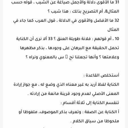
31 ما الأقوى دلالة والأجمل صياغة عن الشيب ، قوله حسب
المثال8، أم التصريح بذلك : هذا شيب ؟
32 ما الأفضل والأقوى في الدلالة ، قول العرب كما جاء في
المثال
10 ، أم قولهم : فلانة طويلة العنق ؟ 33 ألا نرى أن الكناية
تحمل الحقيقة مع البرهان على وجودها ، بذكر مظهرها
وعلامتها ؟ وأنها تجعلنا نح  س بالمعنوي ونراه ؟
أستخلص القاعدة :
الكناية لفظ أريد به غير معناه الذي وضع له ، مع جواز إرادة
المعنى الأصلي لعدم وجود قرينة مانعة من إرادته .
تنقسم الكناية إلى ثلاثة أقسام :
أ الكناية عن الصفة : وتعرف بذكر الموصوف، ملفوظا أو
ملحوظا من سياق الكلام .