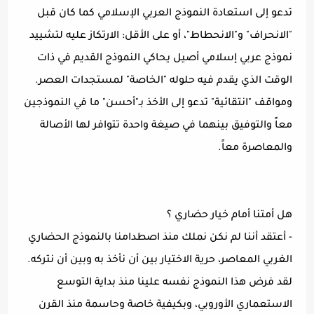
تدعو إلى استعادة النموذج العربي الإسلامي كما كان قبل
"الانحراف" و"الانحطاط"، أو على الأقل: الارتكاز عليه لتشييد
نموذج عربي إسلامي أصيل يحاكي النموذج القديم في ذات
الوقت الذي يقدم فيه حلوله "الخاصة" لمستجدات العصر.
ومواقف "انتقائية" تدعو إلى الأخذ بـ"أحسن" ما في النموذجين
معاً والتوفيق بينهما في صيغة واحدة تتوافر لها الأصالة
والمعاصرة معاً.
هل أمتنا أمام خيار حضاري ؟
- أعتقد أننا لم نكن نملك منذ اصطدامنا بالنموذج الحضاري
الغربي المعاصر، حرية الاختيار بين أن نأخذ به وبين أن نتركه.
لقد فرض هذا النموذج نفسه علينا منذ بداية التوسع
الاستعماري الأوروبي، وبكيفية خاصة وحاسمة منذ القرن