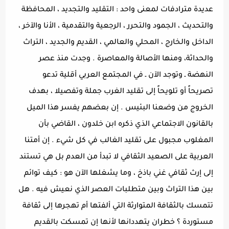
عديدة مترادفات لمعنى واحد : التقليد والتجديد ، المحافظة
والتحديث ، الجمود والتحرر ، الرجعية والتقدمية ، الأنا والآخر ،
الداخل والخارج ، المحلي والعالمي ، القديم والجديد ، التراث
والحداثة، ومنها الأصالة والمعاصرة . وجدت منذ عصر
النهضة ـ وتوجد الآن ـ في المجتمع العربي أقلية تدعو
تصريحاً أو تلويحاً إلى تقليد الغرب جملة وتفصيلا ، بهدف
الخروج من وضعنا البئيس . إن بعضهم يفسر هذا الميل
بالقانون الاجتماعي الذي ذكره ابن خلدون ، القاضي بأن
المغلوب مجبول على تقليد الغالب في كل شيء . إن أمتنا
العربية على الصعيد الثقافي لا تبدأ من العدم بل هي تستند
إلى إرث ثقافي غني باذخ ، وما يشغلها الآن هو : كيف توائم
بين هذا التراث وبين متطلبات العصر الذي نعيش فيه . هل
تتمسك بالثقافة المتوارثة التي ألفتها أم تهجرها إلى ثقافة
مستوردة ؟ خطران يتهددانها لأنها إن تمسكت بالقديم