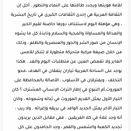
للأمة هويتها ويجدد طاقتها على النماء والتطور . أجل إن
الثقافة العربية هي إحدى الثقافات الكبرى في تاريخ البشرية
، وهي مؤهلة اليوم لاستئناف دورها حاضنة لقيم الخير
والعدالة والمساواة والمحبة والسلام ونابذة كل ما يشوه
الإنسان من صور الشر والجور والعنصرية والظلم ، وذلك
من خلال صيغة مركبة متحركة متطورة لا تتنكر للأمس
الغابر ولا تغمض العين عن متطلبات اليوم والغد . هكذا
يوجد على الساحة العربية تياران يتفقان في الهدف ،محو
التخلف ، ويفترقان في الأسلوب : الأصالة بالمحافظة على
الموروث،أم النبوغ في إطار التراث الإنساني المشترك ؟ كان
التيار الأول يمثل القديم الموروث في ثباته وشموخه ، وكان
التيار الآخر يمثل الجديد الوافد في بريقه وإغرائه . ولا ريب :
أنه وجد غلاة في كلا الفريقين . ففي مقابل الذين يريدون
تجديد الكعبة والشمس والقمر ، وجد الجامدون على كل